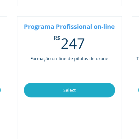
Programa Profissional on-line
97R$
247R$
R$
247
Formação on-line de pilotos de drone
T
Select
.