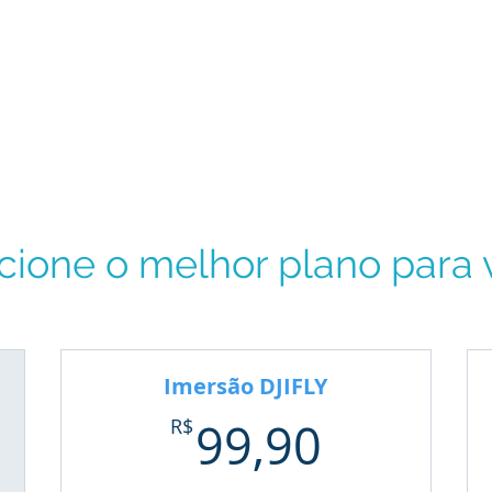
cione o melhor plano para 
Imersão DJIFLY
7,90R$
99,90R
R$
99,90