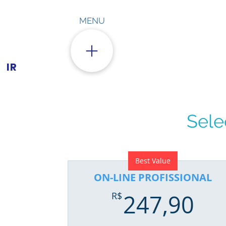
MENU
ÓDIGO
 CONDUTA
IR
Sele
Best Value
ON-LINE PROFISSIONAL
24
R$
247,90