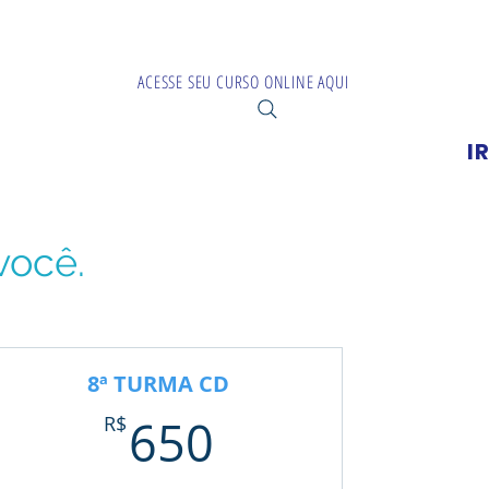
LG
ACESSE SEU CURSO ONLINE AQUI
ENTE
I
Login
você.
8ª TURMA CD
$
650R$
R$
650