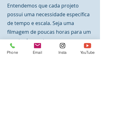
Entendemos que cada projeto
possui uma necessidade específica
de tempo e escala. Seja uma
filmagem de poucas horas para um
evento de montagem, ou um
monitoramento de longo prazo que
Phone
Email
Insta
YouTube
dura meses, nossa equipe utiliza
equipamentos resistentes e
técnicas de captação que garantem
estabilidade, nitidez e o ritmo
perfeito para a sua edição.
Capture o crescimento do seu
negócio.
Transforme meses de trabalho
árduo em um vídeo que comunica