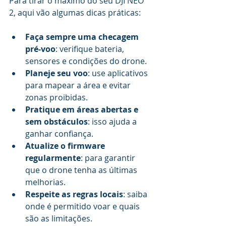
Para tirar o máximo do seu DJI NEO 
2, aqui vão algumas dicas práticas:
Faça sempre uma checagem 
pré-voo
: verifique bateria, 
sensores e condições do drone.
Planeje seu voo
: use aplicativos 
para mapear a área e evitar 
zonas proibidas.
Pratique em áreas abertas e 
sem obstáculos
: isso ajuda a 
ganhar confiança.
Atualize o firmware 
regularmente
: para garantir 
que o drone tenha as últimas 
melhorias.
Respeite as regras locais
: saiba 
onde é permitido voar e quais 
são as limitações.