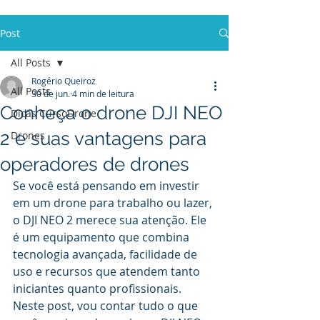
ENTENDA
Post
All Posts
Rogério Queiroz
All Posts
30 de jun.
4 min de leitura
Conheça o drone DJI NEO
Dicas CursoDrone
2 e suas vantagens para
Drones
operadores de drones
Se você está pensando em investir 
em um drone para trabalho ou lazer, 
o DJI NEO 2 merece sua atenção. Ele 
é um equipamento que combina 
tecnologia avançada, facilidade de 
uso e recursos que atendem tanto 
iniciantes quanto profissionais. 
Neste post, vou contar tudo o que 